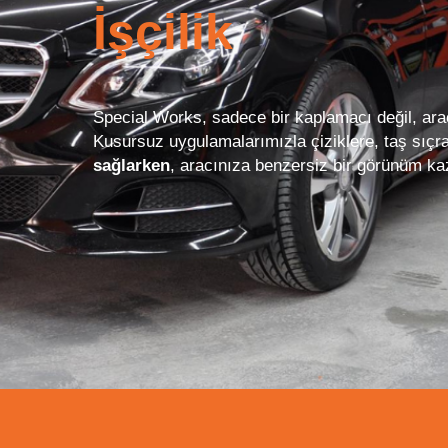
İşçilik
Special Works, sadece bir kaplamacı değil, aracı
Kusursuz uygulamalarımızla çiziklere, taş sıçr
sağlarken
, aracınıza benzersiz bir görünüm ka