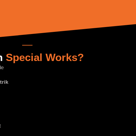
n
Special Works?
de
trik
t