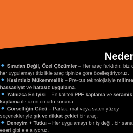
Nede
Sıradan Değil, Özel Çözümler
– Her araç farklıdır, biz 
her uygulamayı titizlikle araç tipinize göre özelleştiriyoruz.
Kesintisiz Mükemmellik
– Pre-cut teknolojisiyle
milime
hassasiyet
ve
hatasız uygulama
.
Yalnızca En İyisi
– En kaliteli
PPF kaplama
ve
seramik
kaplama
ile uzun ömürlü koruma.
Görselliğin Gücü
– Parlak, mat veya saten yüzey
seçenekleriyle
şık ve dikkat çekici
bir araç.
Deneyim + Tutku
– Her uygulamayı bir iş değil, bir sana
eseri gibi ele alıyoruz.