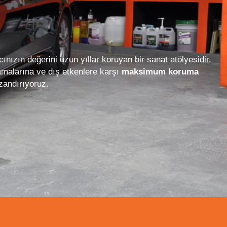
nızın değerini uzun yıllar koruyan bir sanat atölyesidir.
amalarına ve dış etkenlere karşı
maksimum koruma
zandırıyoruz.