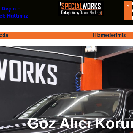
 Geçin –
k Hattımız
zda
Hizmetlerimiz
Göz Alıcı Kor